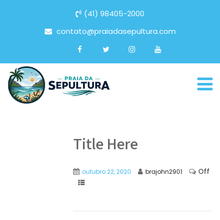
(41) 98405-2000
contato@praiadasepultura.com
Title Here
Off
outubro 22, 2020
brajohn2901