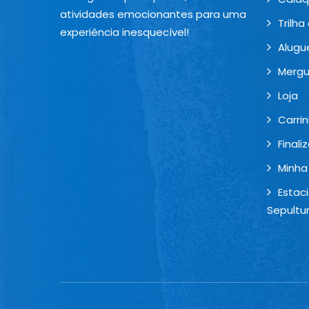
atividades emocionantes para uma
Trilha
experiência inesquecível!
Alugu
Mergu
Loja
Carri
Final
Minha
Estac
Sepultu