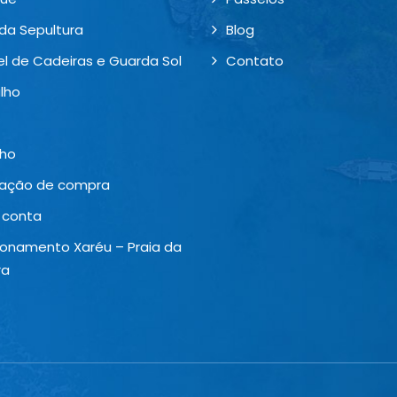
 da Sepultura
Blog
el de Cadeiras e Guarda Sol
Contato
lho
nho
ização de compra
 conta
ionamento Xaréu – Praia da
ra