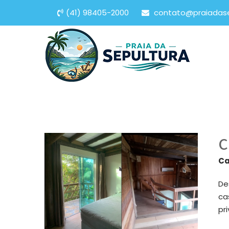
(41) 98405-2000
contato@praiadas
C
Ca
De
ca
pr