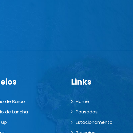
eios
Links
io de Barco
Home
io de Lancha
Pousadas
 up
Estacionamento
que
Passeios