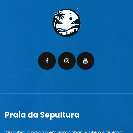
Sepultura é o convite
perfeito para viver
momentos mágicos,
navegando pelas
águas mais
transparentes de
Bombinhas. Por que
viver esta experiência?
Explore Destinos
Secretos: Reme
+ Read More
Praia da Sepultura
Descubra o paraíso em Bombinhas! Visite o site Praia