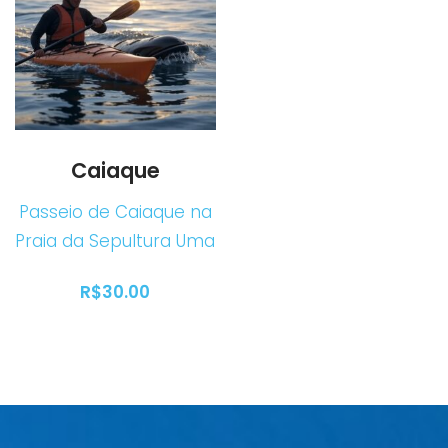
Caiaque
Passeio de Caiaque na
Praia da Sepultura Uma
aventura cristalina no
R$
30.00
coração da Costa
Esmeralda Prepare-se
para uma conexão
profunda com a
natureza! A locação de
caiaques na Praia da